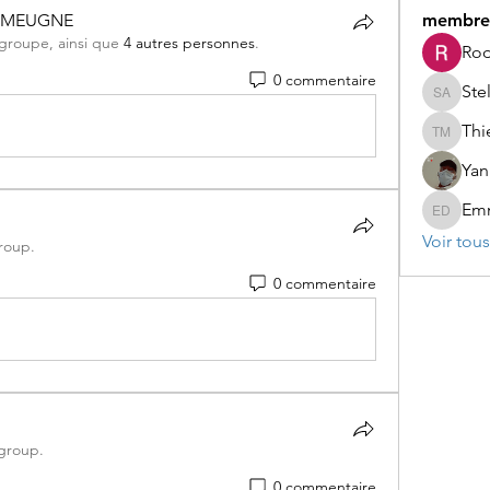
NMEUGNE
membre
e groupe, ainsi que
4 autres personnes
.
NMEUGNE
Rod
0 commentaire
Ste
Stely A
Thierry 
Yan
Em
Emmanu
Voir tou
roup.
0 commentaire
 group.
0 commentaire