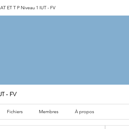
T ET T P Niveau 1 IUT - FV
UT - FV
Fichiers
Membres
À propos