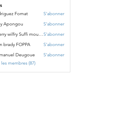
s
riguez Fomat
S'abonner
ly Apongou
S'abonner
pongou
Thierry wilfry Suffi moumbe
S'abonner
wilfry Suffi moumbe
n brady FOPPA
S'abonner
manuel Deugoue
S'abonner
el Deugoue
s les membres (87)