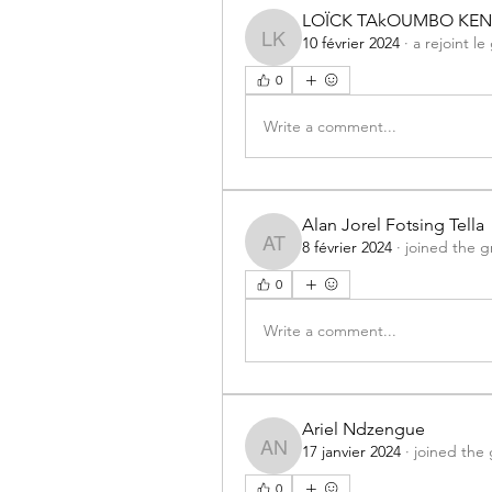
LOÏCK TAkOUMBO KE
10 février 2024
·
a rejoint l
LOÏCK TAkOUMBO KE
0
Write a comment...
Alan Jorel Fotsing Tella
8 février 2024
·
joined the g
Alan Jorel Fotsing Tella
0
Write a comment...
Ariel Ndzengue
17 janvier 2024
·
joined the
Ariel Ndzengue
0