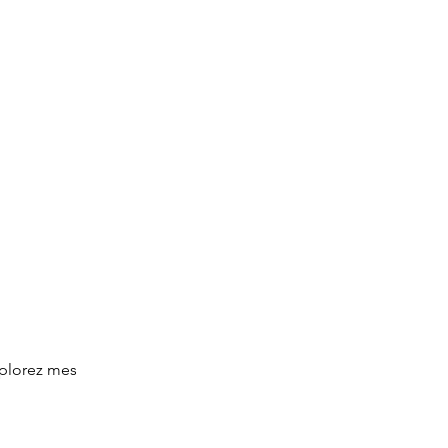
Connexion
Forum
Actualité
Groupes
xplorez mes