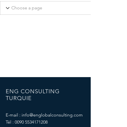
ENG CONSULTING
TURQUIE
E-mail :
info@englobalconsulting.com
Tél :
0090 5534171208