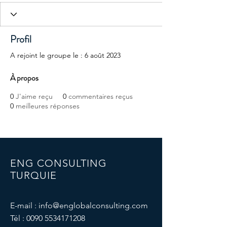
Profil
A rejoint le groupe le : 6 août 2023
À propos
0
J'aime reçu
0
commentaires reçus
0
meilleures réponses
ENG CONSULTING
TURQUIE
E-mail :
info@englobalconsulting.com
Tél :
0090 5534171208