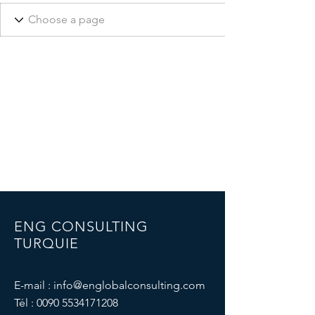
ENG CONSULTING
TURQUIE
E-mail :
info@englobalconsulting.com
Tél :
0090 5534171208