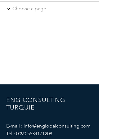
ENG CONSULTING
TURQUIE
E-mail :
info@englobalconsulting.com
Tél :
0090 5534171208