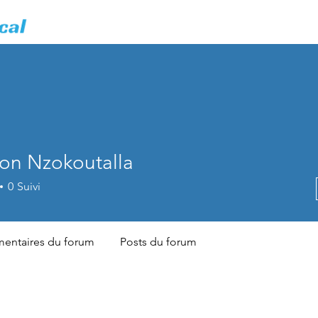
Accueil
Nos Formations
Cerfif Forage
on Nzokoutalla
0
Suivi
ntaires du forum
Posts du forum