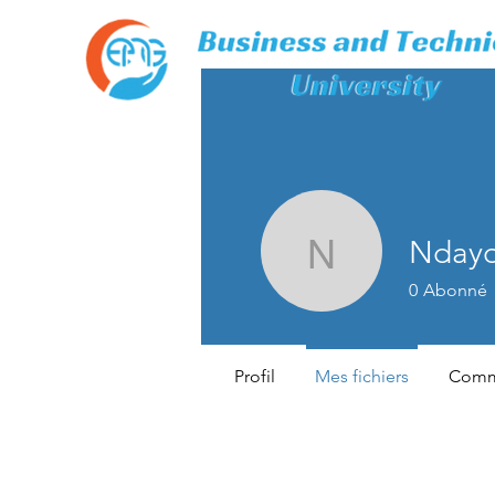
Nday
Ndayou
0
Abonné
Profil
Mes fichiers
Comme