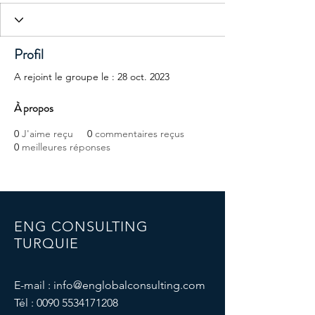
Profil
A rejoint le groupe le : 28 oct. 2023
À propos
0
J'aime reçu
0
commentaires reçus
0
meilleures réponses
ENG CONSULTING
TURQUIE
E-mail :
info@englobalconsulting.com
Tél :
0090 5534171208