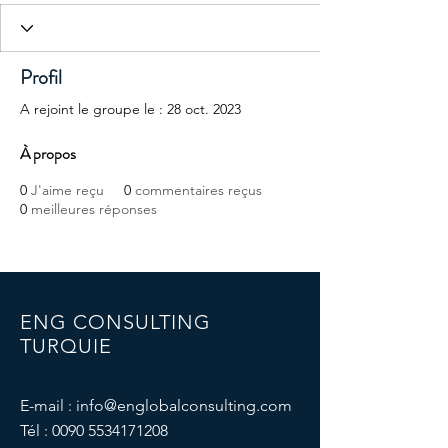
Profil
A rejoint le groupe le : 28 oct. 2023
À propos
0
J'aime reçu
0
commentaires reçus
0
meilleures réponses
ENG CONSULTING
TURQUIE
E-mail :
info@englobalconsulting.com
Tél :
0090 5534171208