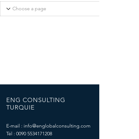
ENG CONSULTING
TURQUIE
E-mail :
info@englobalconsulting.com
Tél :
0090 5534171208