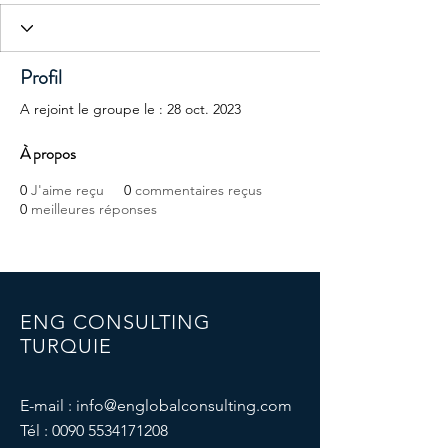
Profil
A rejoint le groupe le : 28 oct. 2023
À propos
0
J'aime reçu
0
commentaires reçus
0
meilleures réponses
ENG CONSULTING
TURQUIE
E-mail :
info@englobalconsulting.com
Tél :
0090 5534171208