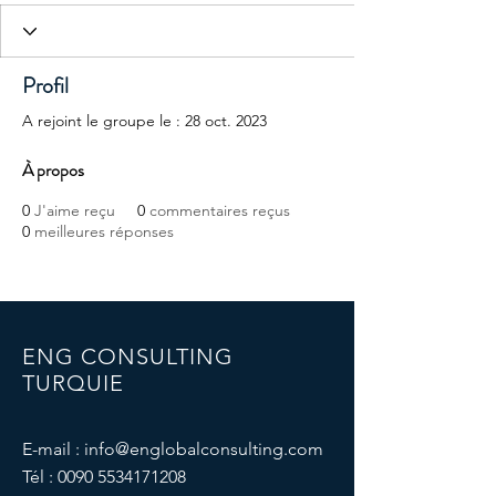
Profil
A rejoint le groupe le : 28 oct. 2023
À propos
0
J'aime reçu
0
commentaires reçus
0
meilleures réponses
ENG CONSULTING
TURQUIE
E-mail :
info@englobalconsulting.com
Tél :
0090 5534171208