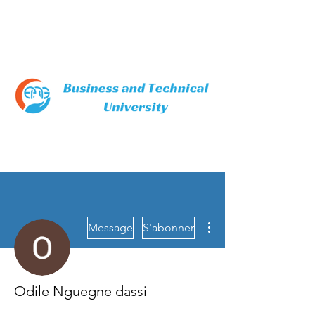
Plus d'actions
Message
S'abonner
Odile Nguegne dassi