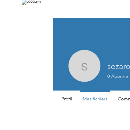
sezar
sezaroga
0
Abonné
Profil
Mes fichiers
Comme