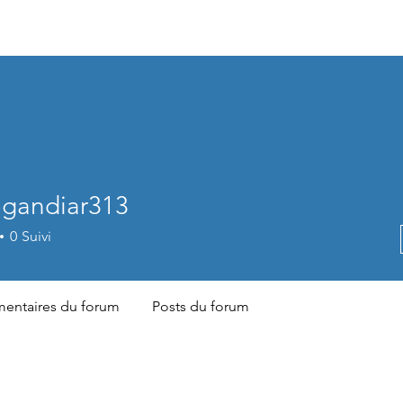
Accueil
Nos Formations
Cerfif Forage
ogandiar313
ndiar313
0
Suivi
ntaires du forum
Posts du forum